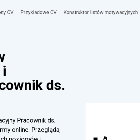
ony CV
Przykładowe CV
Konstruktor listów motywacyjnych
w
i
cownik ds.
acyjny Pracownik ds.
rmy online. Przeglądaj
kich poziomów i