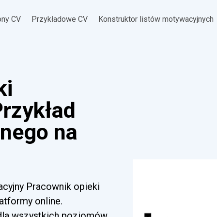
ony CV
Przykładowe CV
Konstruktor listów motywacyjnych
ki
Przykład
jnego na
acyjny Pracownik opieki
atformy online.
 dla wszystkich poziomów