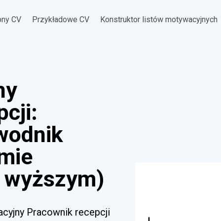
ony CV
Przykładowe CV
Konstruktor listów motywacyjnych
ny
cji:
ewodnik
omie
 wyższym)
acyjny Pracownik recepcji