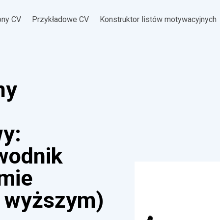
ony CV
Przykładowe CV
Konstruktor listów motywacyjnych
ny
y:
ewodnik
omie
 wyższym)