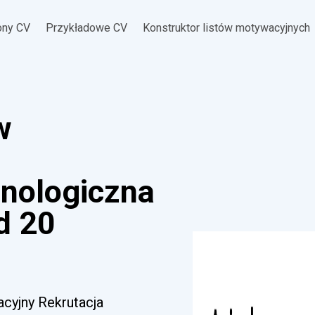
ony CV
Przykładowe CV
Konstruktor listów motywacyjnych
w
hnologiczna
d 20
acyjny Rekrutacja