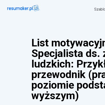
Szabl
List motywacyj
Specjalista ds
ludzkich: Przykł
przewodnik (pr
poziomie pods
wyższym)