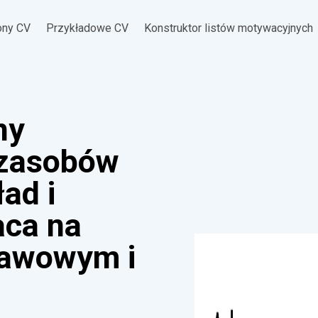
ony CV
Przykładowe CV
Konstruktor listów motywacyjnych
ny
. zasobów
ad i
aca na
tawowym i