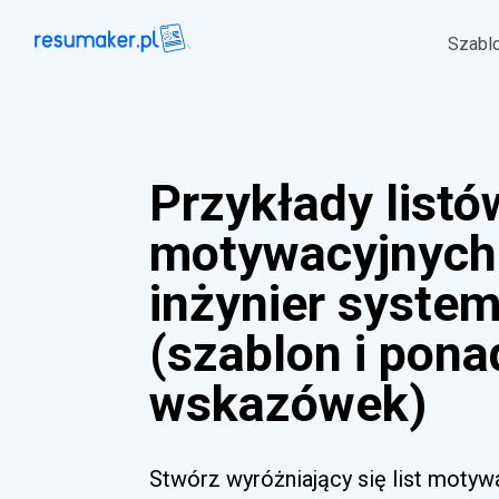
Szabl
Przykłady listó
motywacyjnych
inżynier syste
(szablon i pona
wskazówek)
Stwórz wyróżniający się list motywa