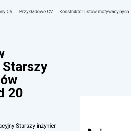
ony CV
Przykładowe CV
Konstruktor listów motywacyjnych
w
 Starszy
mów
d 20
cyjny Starszy inżynier