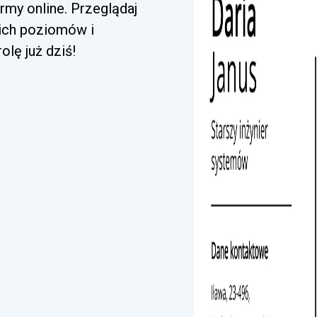
my online. Przeglądaj
kich poziomów i
lę już dziś!