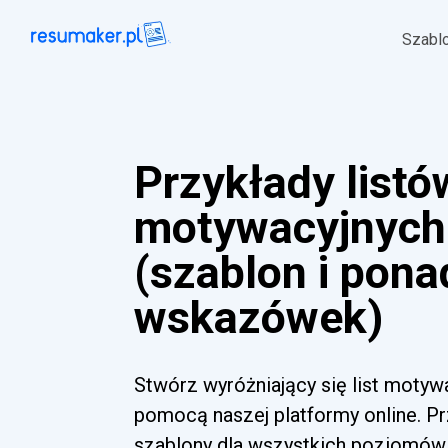
Szabl
Przykłady listó
motywacyjnych
(szablon i pona
wskazówek)
Stwórz wyróżniający się list motyw
pomocą naszej platformy online. Pr
szablony dla wszystkich poziomów 