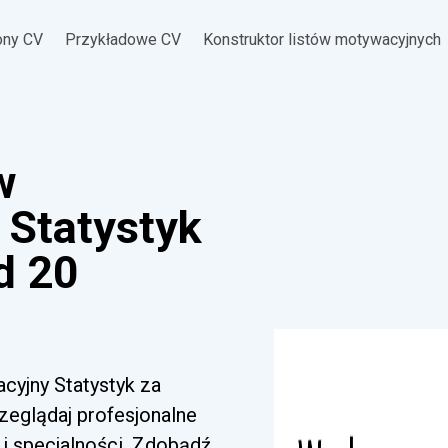
ony CV
Przykładowe CV
Konstruktor listów motywacyjnych
w
 Statystyk
d 20
acyjny Statystyk za
zeglądaj profesjonalne
i specjalności. Zdobądź