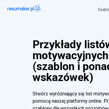
Szabl
Przykłady listó
motywacyjnych
(szablon i pona
wskazówek)
Stwórz wyróżniający się list motyw
pomocą naszej platformy online. Pr
szablony dla wszystkich poziomów 