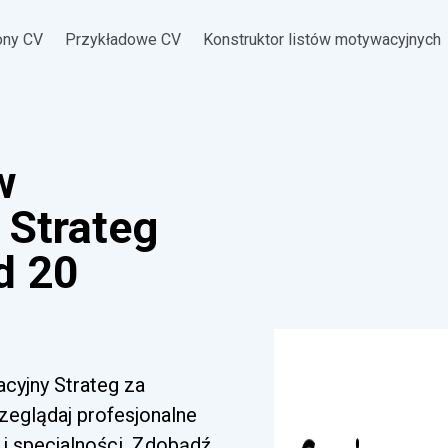
ony CV
Przykładowe CV
Konstruktor listów motywacyjnych
w
 Strateg
d 20
acyjny Strateg za
zeglądaj profesjonalne
i specjalności. Zdobądź