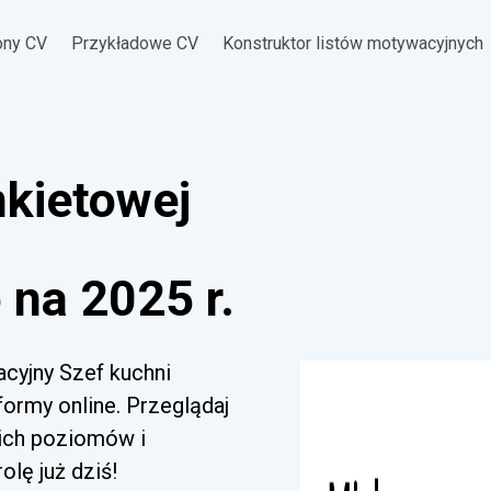
ony CV
Przykładowe CV
Konstruktor listów motywacyjnych
nkietowej
na 2025 r.
acyjny Szef kuchni
ormy online. Przeglądaj
kich poziomów i
lę już dziś!