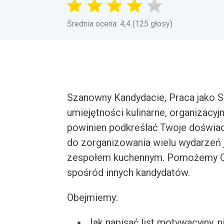
Średnia ocena: 4,4 (125 głosy)
Szanowny Kandydacie, Praca jako 
umiejętności kulinarne, organizacyj
powinien podkreślać Twoje doświad
do zorganizowania wielu wydarzeń 
zespołem kuchennym. Pomożemy Ci n
spośród innych kandydatów.
Obejmiemy:
Jak napisać list motywacyjny, n