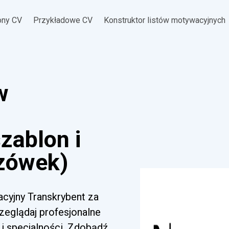
ony CV
Przykładowe CV
Konstruktor listów motywacyjnych
w
zablon i
zówek)
acyjny Transkrybent za
zeglądaj profesjonalne
i specjalności. Zdobądź