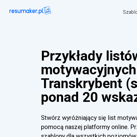
Szabl
Przykłady listó
motywacyjnych
Transkrybent (s
ponad 20 wska
Stwórz wyróżniający się list motyw
pomocą naszej platformy online. Pr
szablony dla wszystkich poziomów 